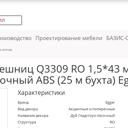
ИЛ
роизводство
Проектирование мебели
БАЗИС-
а оптом
лешниц Q3309 RO 1,5*43 м
очный ABS (25 м бухта) E
Характеристики
Бренд
Egger
Вид декора
Акцентные и поперечные
Название декора
Дуб Гладстоун песочный
Структура
RO