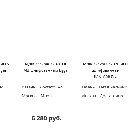
 мм ST
МДФ 22*2800*2070 мм
МДФ 22*2800*2070 мм F
ger
MB шлифованный Egger
шлифованный
KASTAMONU
но
Казань
Достаточно
Казань
Нет в наличии
Москва
Много
Москва
Достаточно
6 280 руб.