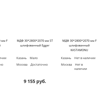
 мм F
МДФ 30*2800*2070 мм ST
МДФ 30*2800*2070 мм F
й
шлифованный Egger
шлифованный
KASTAMONU
ичии
Казань
Мало
Казань
Нет в наличии
но
Москва
Достаточно
Москва
Нет в
наличии
9 155 руб.