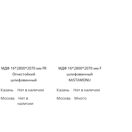
МДФ 16*2800*2070 мм FR
МДФ 16*2800*2070 мм F
Огнестойкий
шлифованный
шлифованный
KASTAMONU
KASTAMONU
Казань
Нет в наличии
Казань
Нет в наличии
Москва
Нет в
Москва
Много
наличии