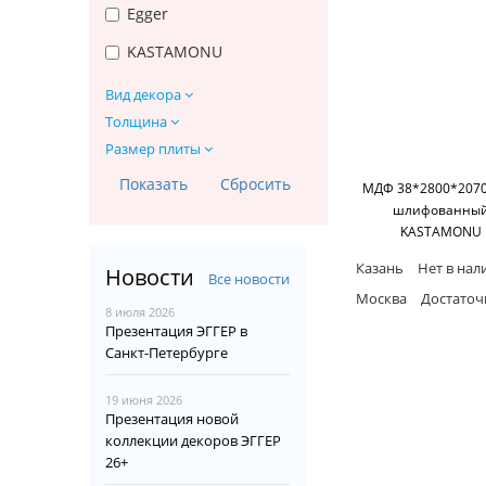
Egger
KASTAMONU
Вид декора
Толщина
Размер плиты
МДФ 38*2800*2070
шлифованны
KASTAMONU
Казань
Нет в нал
Новости
Все новости
Москва
Достаточ
8 июля 2026
Презентация ЭГГЕР в
Санкт-Петербурге
19 июня 2026
Презентация новой
коллекции декоров ЭГГЕР
26+