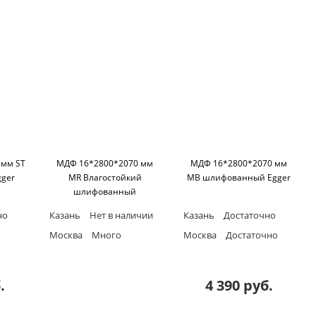
 мм ST
МДФ 16*2800*2070 мм
МДФ 16*2800*2070 мм
ger
MR Влагостойкий
MB шлифованный Egger
шлифованный
KASTAMONU
но
Казань
Нет в наличии
Казань
Достаточно
Москва
Много
Москва
Достаточно
.
4 390 руб.