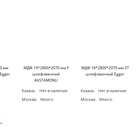
0 мм
МДФ 19*2800*2070 мм F
МДФ 18*2800*2070 мм ST
Egger
шлифованный
шлифованный Egger
KASTAMONU
Казань
Нет в наличии
Казань
Нет в наличии
Москва
Много
Москва
Много
.