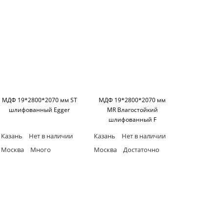
МДФ 19*2800*2070 мм ST
МДФ 19*2800*2070 мм
шлифованный Egger
MR Влагостойкий
шлифованный F
KASTAMONU
Казань
Нет в наличии
Казань
Нет в наличии
Москва
Много
Москва
Достаточно