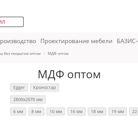
ИЛ
роизводство
Проектирование мебели
БАЗИС-
ы без покрытия оптом
МДФ оптом
МДФ оптом
Egger
Кроностар
2800х2070 мм
6 мм
8 мм
10 мм
16 мм
18 мм
19 мм
22