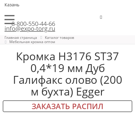
Казань
8-800-550-44-66
info@expo-torg.ru
Главная страница
Каталог товаров
Мебельная кромка оптом
Кромка H3176 ST37
0,4*19 мм Дуб
Галифакс олово (200
м бухта) Egger
ЗАКАЗАТЬ РАСПИЛ