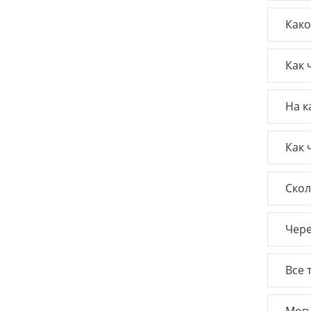
Како
Как 
На к
Как 
Скол
Чере
Все 