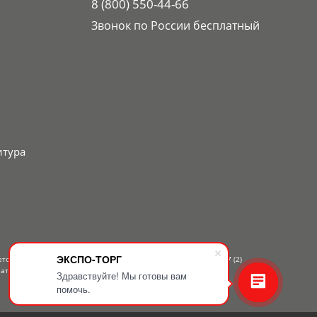
8 (800) 550-44-66
Звонок по России бесплатный
итура
ЭКСПО-ТОРГ
ется публичной офертой, определяемой положениями Статьи 437 (2)
атному телефону — 8-800-550-44-66.
Здравствуйте! Мы готовы вам
помочь.