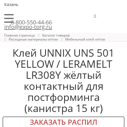
Казань
8-800-550-44-66
info@expo-torg.ru
Главная страница
Каталог товаров
Расходные материалы оптом
Мебельный клей оптом
Клей UNNIX UNS 501
YELLOW / LERAMELT
LR308Y жёлтый
контактный для
постформинга
(канистра 15 кг)
ЗАКАЗАТЬ РАСПИЛ