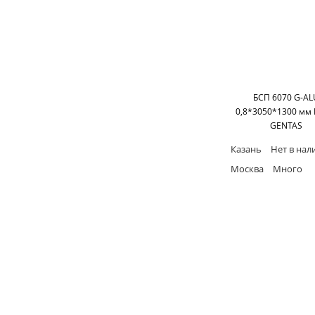
БСП 6070 G-AL
0,8*3050*1300 мм
GENTAS
Казань
Нет в нал
Москва
Много