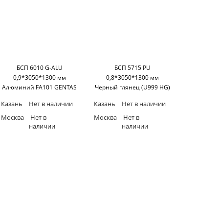
БСП 6010 G-ALU
БСП 5715 PU
0,9*3050*1300 мм
0,8*3050*1300 мм
Алюминий FA101 GENTAS
Черный глянец (U999 HG)
HERITAGE
Казань
Нет в наличии
Казань
Нет в наличии
Москва
Нет в
Москва
Нет в
наличии
наличии