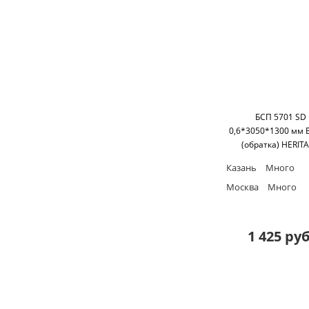
БСП 5701 SD
0,6*3050*1300 мм 
(обратка) HERIT
Казань
Много
Москва
Много
1 425 руб