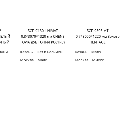
2
БСП C130 LINIMAT
БСП 9505 MT
 БЕЛЫЙ
0,8*3070*1320 мм CHENE
0,7*3050*1220 мм Золото
РНЫЙ
TOPIA ДУБ ТОПИЯ POLYREY
HERITAGE
H
SAS
ичии
Казань
Нет в наличии
Казань
Мало
Москва
Мало
Москва
Много