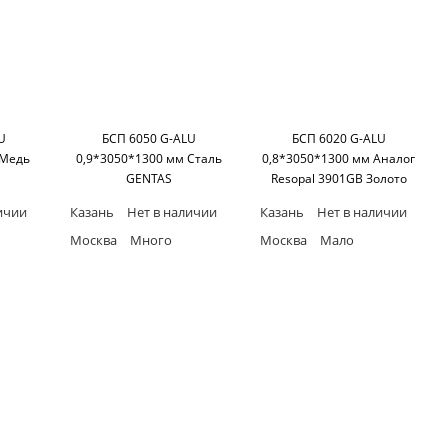
U
БСП 6050 G-ALU
БСП 6020 G-ALU
 Медь
0,9*3050*1300 мм Сталь
0,8*3050*1300 мм Аналог
GENTAS
Resopal 3901GB Золото
GENTAS
ичии
Казань
Нет в наличии
Казань
Нет в наличии
Москва
Много
Москва
Мало