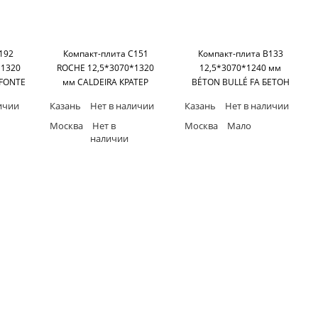
192
Компакт-плита C151
Компакт-плита B133
*1320
ROCHE 12,5*3070*1320
12,5*3070*1240 мм
FONTE
мм CALDEIRA КРАТЕР
BÉTON BULLÉ FA БЕТОН
ПЛАВ
REYSITOP POLYREY SAS
POLYREY SAS
ичии
Казань
Нет в наличии
Казань
Нет в наличии
ACT
Москва
Нет в
Москва
Мало
наличии