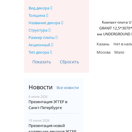
Вид декора
Толщина
Компакт-плита U
Название декора
GRANIT 12,5*3070
Структура
мм UNDERGROUND 
Размер плиты
ПОДЗЕМНЫЙ РАС
Казань
Нет в нал
Акционный
REYSITOP COMP
POLYREY SAS
Москва
Мало
Тип декора
Новости
Все новости
8 июля 2026
Презентация ЭГГЕР в
Санкт-Петербурге
19 июня 2026
Презентация новой
коллекции декоров ЭГГЕР