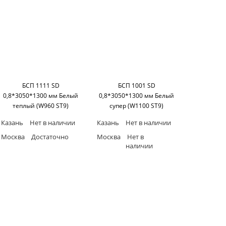
БСП 1111 SD
БСП 1001 SD
0,8*3050*1300 мм Белый
0,8*3050*1300 мм Белый
теплый (W960 ST9)
супер (W1100 ST9)
HERITAGE
HERITAGE
Казань
Нет в наличии
Казань
Нет в наличии
Москва
Достаточно
Москва
Нет в
наличии