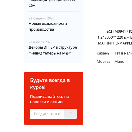
26+
22 февраля 2026
Новые возможности
производства
БСП M09417 K
1,2*3050*1220 мм
22 января 2025
МАГНИТНО-МАРКЕ
Декоры ЭГГЕР в структуре
RESOPAL Gmb
Филвуд теперь на МДФ
Казань
Нет в нал
Москва
Мало
Будьте всегда в
курсе!
Подписывайтесь на
новости и акции