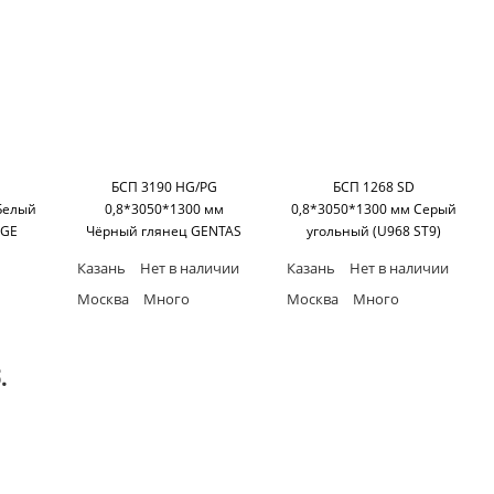
БСП 3190 HG/PG
БСП 1268 SD
Белый
0,8*3050*1300 мм
0,8*3050*1300 мм Серый
AGE
Чёрный глянец GENTAS
угольный (U968 ST9)
HERITAGE
Казань
Нет в наличии
Казань
Нет в наличии
Москва
Много
Москва
Много
.