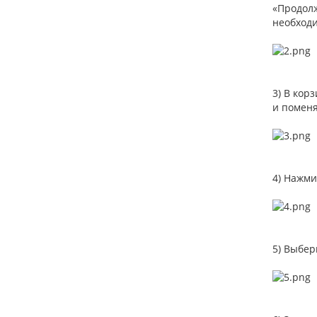
«Продолж
необходи
3) В кор
и поменя
4) Нажми
5) Выбер