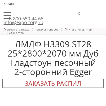
Казань
8-800-550-44-66
info@expo-torg.ru
Главная страница
Каталог товаров
Плиты с покрытием
ЛДСП оптом
ЛМДФ H3309 ST28
25*2800*2070 мм Дуб
Гладстоун песочный
2-сторонний Egger
ЗАКАЗАТЬ РАСПИЛ