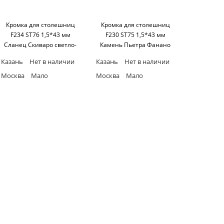
Кромка для столешниц
Кромка для столешниц
F234 ST76 1,5*43 мм
F230 ST75 1,5*43 мм
Сланец Скиваро светло-
Камень Пьетра Фанано
серый ABS (25 м бухта)
светло-серый ABS (25 м
Казань
Нет в наличии
Казань
Нет в наличии
Egger
бухта) Egger
Москва
Мало
Москва
Мало