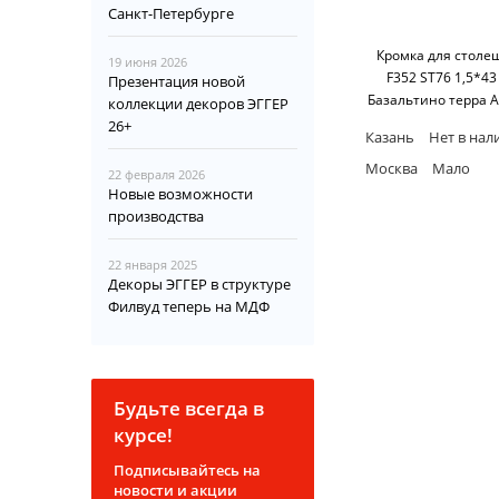
Санкт-Петербурге
Кромка для стол
19 июня 2026
F352 ST76 1,5*4
Презентация новой
Базальтино терра A
коллекции декоров ЭГГЕР
м бухта) Egge
26+
Казань
Нет в нал
Москва
Мало
22 февраля 2026
Новые возможности
производства
22 января 2025
Декоры ЭГГЕР в структуре
Филвуд теперь на МДФ
Будьте всегда в
курсе!
Подписывайтесь на
новости и акции