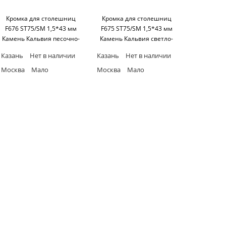
Кромка для столешниц
Кромка для столешниц
F676 ST75/SM 1,5*43 мм
F675 ST75/SM 1,5*43 мм
Камень Кальвия песочно-
Камень Кальвия светло-
серый ABS (25 м бухта)
серый ABS (25 м бухта)
Казань
Нет в наличии
Казань
Нет в наличии
Egger
Egger
Москва
Мало
Москва
Мало