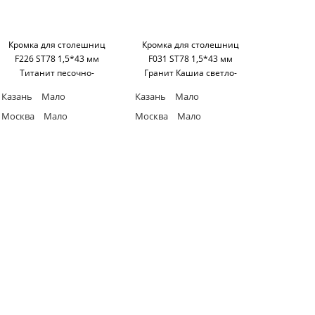
Кромка для столешниц
Кромка для столешниц
F226 ST78 1,5*43 мм
F031 ST78 1,5*43 мм
Титанит песочно-
Гранит Кашиа светло-
бежевый ABS (25 м бухта)
серый ABS (25 м бухта)
Казань
Мало
Казань
Мало
Egger
Egger
Москва
Мало
Москва
Мало