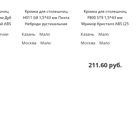
ешниц
Кромка для столешниц
Кромка для столешниц
мм Дуб
H011 G8 1,5*43 мм Пихта
F800 ST9 1,5*43 мм
ый ABS
Неброди рустикальная
Мрамор Кристалл ABS (25
er
ABS (25 м бухта) Egger
м бухта) Egger
ичии
Казань
Мало
Казань
Мало
Москва
Мало
Москва
Мало
211.60 руб.