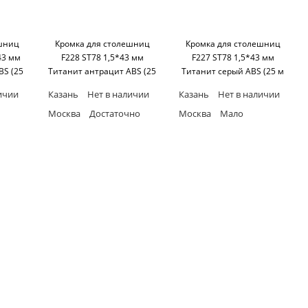
ешниц
Кромка для столешниц
Кромка для столешниц
43 мм
F228 ST78 1,5*43 мм
F227 ST78 1,5*43 мм
S (25
Титанит антрацит ABS (25
Титанит серый ABS (25 м
r
м бухта) Egger
бухта) Egger
ичии
Казань
Нет в наличии
Казань
Нет в наличии
Москва
Достаточно
Москва
Мало