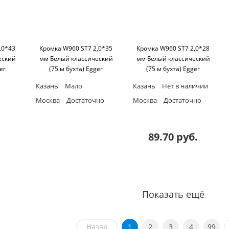
,0*43
Кромка W960 ST7 2,0*35
Кромка W960 ST7 2,0*28
еский
мм Белый классический
мм Белый классический
er
(75 м бухта) Egger
(75 м бухта) Egger
Казань
Мало
Казань
Нет в наличии
Москва
Достаточно
Москва
Достаточно
89.70 руб.
Показать ещё
Назад
1
2
3
4
99