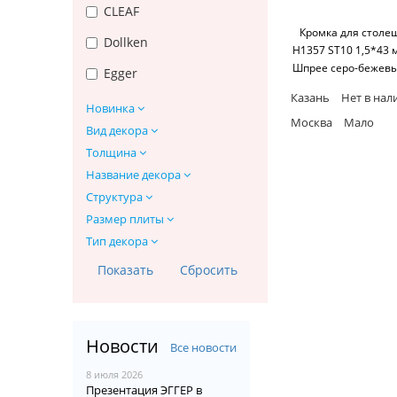
CLEAF
Кромка для стол
Dollken
H1357 ST10 1,5*43 
Шпрее серо-бежев
Egger
(25 м бухта) Egg
Казань
Нет в нал
Новинка
Москва
Мало
Вид декора
Толщина
Название декора
Структура
Размер плиты
Тип декора
Новости
Все новости
8 июля 2026
Презентация ЭГГЕР в