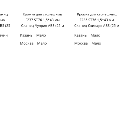
ешниц
Кромка для столешниц
Кромка для столешниц
3 мм
F237 ST76 1,5*43 мм
F235 ST76 1,5*43 мм
BS (25
Сланец Чуприя ABS (25 м
Сланец Скиваро ABS (25 м
r
бухта) Egger
бухта) Egger
ичии
Казань
Мало
Казань
Мало
Москва
Мало
Москва
Мало