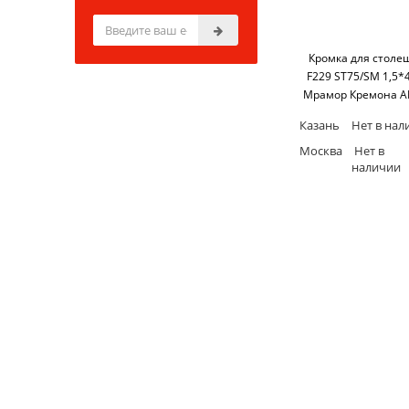
Кромка для стол
F229 ST75/SM 1,5*
Мрамор Кремона AB
м бухта) Egge
Казань
Нет в нал
Москва
Нет в
наличии