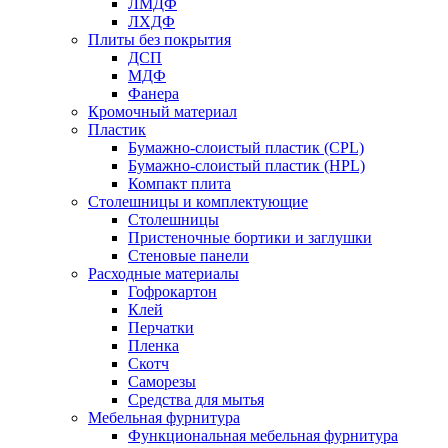
ЛМДФ
ЛХДФ
Плиты без покрытия
ДСП
МДФ
Фанера
Кромочный материал
Пластик
Бумажно-слоистый пластик (CPL)
Бумажно-слоистый пластик (HPL)
Компакт плита
Столешницы и комплектующие
Столешницы
Пристеночные бортики и заглушки
Стеновые панели
Расходные материалы
Гофрокартон
Клей
Перчатки
Пленка
Скотч
Саморезы
Средства для мытья
Мебельная фурнитура
Функциональная мебельная фурнитура