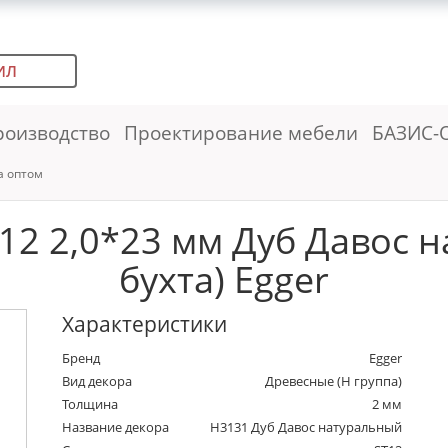
ИЛ
роизводство
Проектирование мебели
БАЗИС-
а оптом
12 2,0*23 мм Дуб Давос н
бухта) Egger
Характеристики
Бренд
Egger
Вид декора
Древесные (Н группа)
Толщина
2 мм
Название декора
H3131 Дуб Давос натуральный