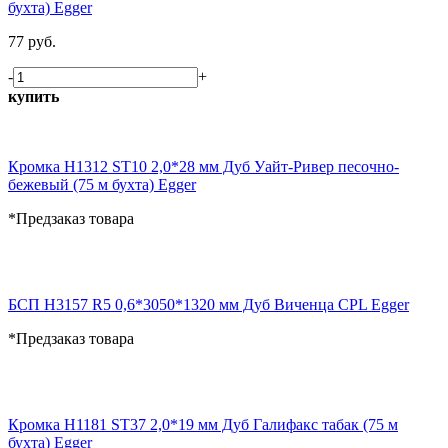
бухта) Egger
77 руб.
-
+
купить
Кромка H1312 ST10 2,0*28 мм Дуб Уайт-Ривер песочно-
бежевый (75 м бухта) Egger
*Предзаказ товара
БСП H3157 R5 0,6*3050*1320 мм Дуб Виченца CPL Egger
*Предзаказ товара
Кромка H1181 ST37 2,0*19 мм Дуб Галифакс табак (75 м
бухта) Egger