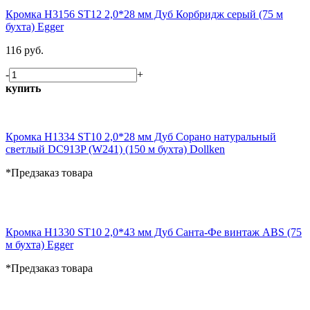
Кромка H3156 ST12 2,0*28 мм Дуб Корбридж серый (75 м
бухта) Egger
116 руб.
-
+
купить
Кромка H1334 ST10 2,0*28 мм Дуб Сорано натуральный
светлый DC913P (W241) (150 м бухта) Dollken
*Предзаказ товара
Кромка H1330 ST10 2,0*43 мм Дуб Санта-Фе винтаж ABS (75
м бухта) Egger
*Предзаказ товара