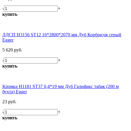
-
+
купить
ЛДСП H3156 ST12 16*2800*2070 мм Дуб Корбридж серый
Egger
5 620 руб.
-
+
купить
Кромка H1181 ST37 0,4*19 мм Дуб Галифакс табак (200 м
бухта) Egger
23 руб.
-
+
купить