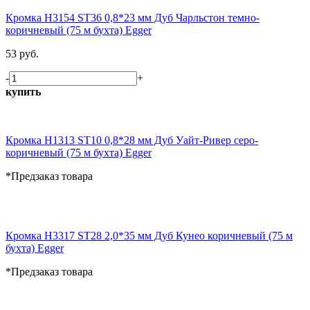
Кромка H3154 ST36 0,8*23 мм Дуб Чарльстон темно-
коричневый (75 м бухта) Egger
53 руб.
-
+
купить
Кромка H1313 ST10 0,8*28 мм Дуб Уайт-Ривер серо-
коричневый (75 м бухта) Egger
*Предзаказ товара
Кромка H3317 ST28 2,0*35 мм Дуб Кунео коричневый (75 м
бухта) Egger
*Предзаказ товара