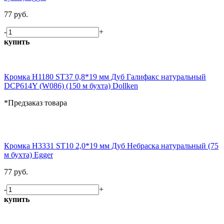
77 руб.
-
+
купить
Кромка H1180 ST37 0,8*19 мм Дуб Галифакс натуральный
DCP614Y (W086) (150 м бухта) Dollken
*Предзаказ товара
Кромка H3331 ST10 2,0*19 мм Дуб Небраска натуральный (75
м бухта) Egger
77 руб.
-
+
купить