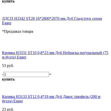
купить
ЛДСП H3342 ST28 16*2800*2070 мм Дуб Гладстоун сепия
Egger
*Предзаказ товара
Кромка H3331 ST10 0,8*23 мм Дуб Небраска натуральный (75
м бухта) Egger
53 руб.
-
+
купить
Кромка H3133 ST12 0,4*19 мм Дуб Давос трюфель (200 м
бухта) Egger
23 руб.