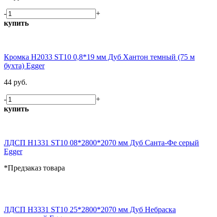
-
+
купить
Кромка H2033 ST10 0,8*19 мм Дуб Хантон темный (75 м
бухта) Egger
44 руб.
-
+
купить
ЛДСП H1331 ST10 08*2800*2070 мм Дуб Санта-Фе серый
Egger
*Предзаказ товара
ЛДСП H3331 ST10 25*2800*2070 мм Дуб Небраска