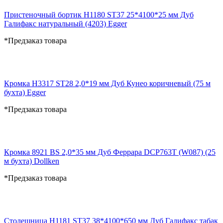
Пристеночный бортик H1180 ST37 25*4100*25 мм Дуб
Галифакс натуральный (4203) Egger
*Предзаказ товара
Кромка H3317 ST28 2,0*19 мм Дуб Кунео коричневый (75 м
бухта) Egger
*Предзаказ товара
Кромка 8921 BS 2,0*35 мм Дуб Феррара DCP763T (W087) (25
м бухта) Dollken
*Предзаказ товара
Столешница H1181 ST37 38*4100*650 мм Дуб Галифакс табак