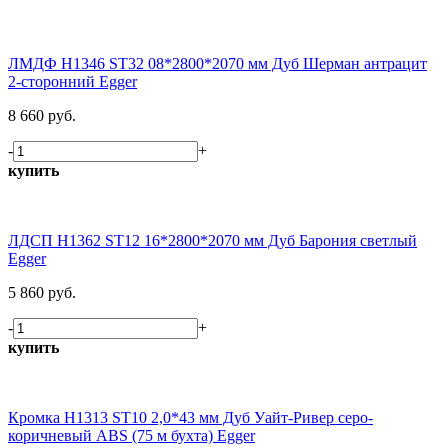
ЛМДФ H1346 ST32 08*2800*2070 мм Дуб Шерман антрацит
2-сторонний Egger
8 660 руб.
-
+
купить
ЛДСП H1362 ST12 16*2800*2070 мм Дуб Барония светлый
Egger
5 860 руб.
-
+
купить
Кромка H1313 ST10 2,0*43 мм Дуб Уайт-Ривер серо-
коричневый ABS (75 м бухта) Egger