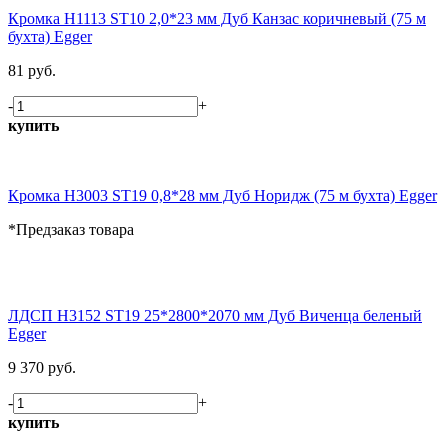
Кромка H1113 ST10 2,0*23 мм Дуб Канзас коричневый (75 м
бухта) Egger
81 руб.
-
+
купить
Кромка H3003 ST19 0,8*28 мм Дуб Норидж (75 м бухта) Egger
*Предзаказ товара
ЛДСП H3152 ST19 25*2800*2070 мм Дуб Виченца беленый
Egger
9 370 руб.
-
+
купить