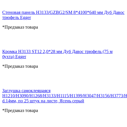
Стеновая панель H3133/GZBG2/SM 8*4100*640 мм Дуб Давос
трюфель Egger
*Предзаказ товара
Кромка H3133 ST12 2,0*28 мм Дуб Давос трюфель (75 м
бухта) Egger
*Предзаказ товара
Заглушка самоклеящаяся
H1210/H3090/H1268/H3133/H1115/H1399/H3047/H3156/H3773/
d.14мм, по 25 штук на листе, Ясень серый
*Предзаказ товара