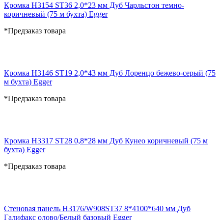
Кромка H3154 ST36 2,0*23 мм Дуб Чарльстон темно-
коричневый (75 м бухта) Egger
*Предзаказ товара
Кромка H3146 ST19 2,0*43 мм Дуб Лоренцо бежево-серый (75
м бухта) Egger
*Предзаказ товара
Кромка H3317 ST28 0,8*28 мм Дуб Кунео коричневый (75 м
бухта) Egger
*Предзаказ товара
Стеновая панель H3176/W908ST37 8*4100*640 мм Дуб
Галифакс олово/Белый базовый Egger