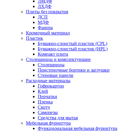
ЛМДФ
ЛХДФ
Плиты без покрытия
ДСП
МДФ
Фанера
Кромочный материал
Пластик
Бумажно-слоистый пластик (CPL)
Бумажно-слоистый пластик (HPL)
Компакт плита
Столешницы и комплектующие
Столешницы
Пристеночные бортики и заглушки
Стеновые панели
Расходные материалы
Гофрокартон
Клей
Перчатки
Пленка
Скотч
Саморезы
Средства для мытья
Мебельная фурнитура
Функциональная мебельная фурнитура