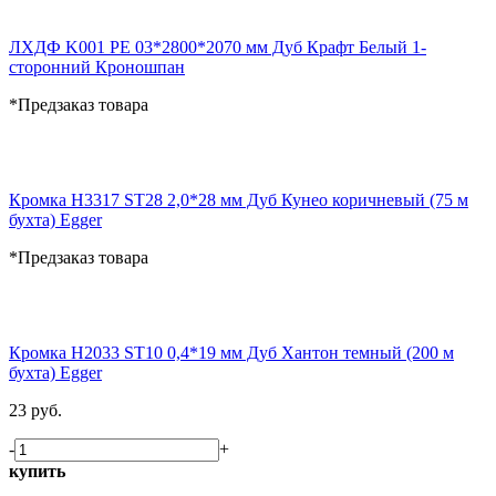
ЛХДФ K001 PE 03*2800*2070 мм Дуб Крафт Белый 1-
сторонний Кроношпан
*Предзаказ товара
Кромка H3317 ST28 2,0*28 мм Дуб Кунео коричневый (75 м
бухта) Egger
*Предзаказ товара
Кромка H2033 ST10 0,4*19 мм Дуб Хантон темный (200 м
бухта) Egger
23 руб.
-
+
купить