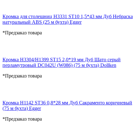
Кромка для столешниц H3331 ST10 1,5*43 мм Дуб Небраска
натуральный ABS (25 м бухта) Egger
*Предзаказ товара
Кромка H3304/Н1399 ST15 2,0*19 мм Дуб Шато серый
перламутровый DC042U (W086) (75 м бухта) Dollken
*Предзаказ товара
Кромка H1142 ST36 0,8*28 мм Дуб Сакраменто коричневый
(75 м бухта) Egger
*Предзаказ товара