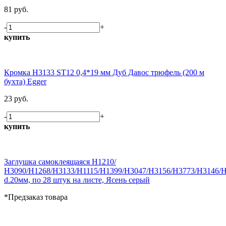
81 руб.
-
+
купить
Кромка H3133 ST12 0,4*19 мм Дуб Давос трюфель (200 м
бухта) Egger
23 руб.
-
+
купить
Заглушка самоклеящаяся H1210/
Н3090/H1268/H3133/H1115/H1399/H3047/H3156/H3773/H3146/
d.20мм, по 28 штук на листе, Ясень серый
*Предзаказ товара