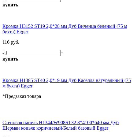
купить
Кромка H3152 ST19 2,0*28 мм Дуб Виченца беленый (75 м
бухта) Egger
116 руб.
-
+
купить
Кромка H1385 ST40 2,0*19 мм Дуб Каселла натуральный (75
м бухта) Egger
*Предзаказ товара
Стеновая панель H1344/W908ST32 8*4100*640 мм Дуб
Шерман коньяк коричневый/Белый базовый Egger