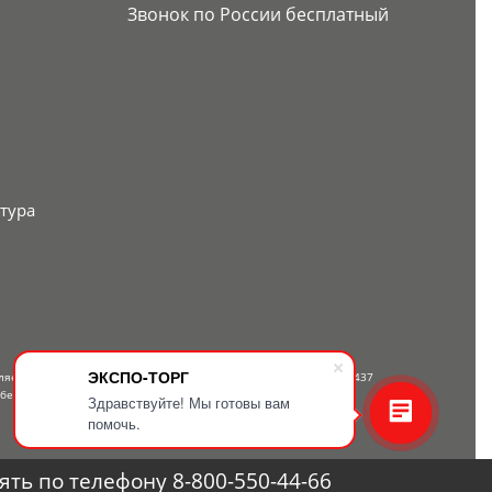
Звонок по России бесплатный
тура
ЭКСПО-ТОРГ
вляется публичной офертой, определяемой положениями Статьи 437
 бесплатному телефону — 8-800-550-44-66.
Здравствуйте! Мы готовы вам
помочь.
ть по телефону 8-800-550-44-66