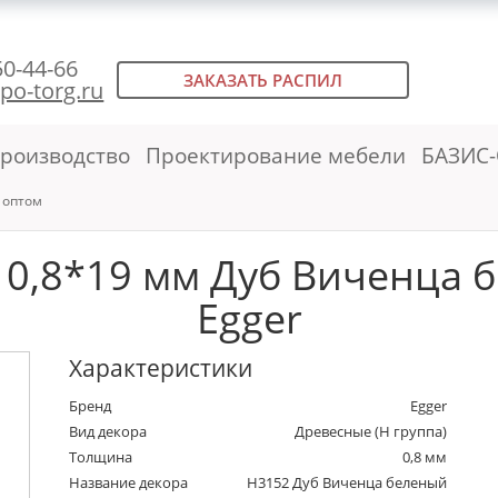
50-44-66
ЗАКАЗАТЬ РАСПИЛ
po-torg.ru
роизводство
Проектирование мебели
БАЗИС-
 оптом
0,8*19 мм Дуб Виченца б
Egger
Характеристики
Бренд
Egger
Вид декора
Древесные (Н группа)
Толщина
0,8 мм
Название декора
H3152 Дуб Виченца беленый