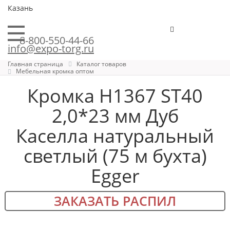
Казань
8-800-550-44-66
info@expo-torg.ru
Главная страница
Каталог товаров
Мебельная кромка оптом
Кромка H1367 ST40
2,0*23 мм Дуб
Каселла натуральный
светлый (75 м бухта)
Egger
ЗАКАЗАТЬ РАСПИЛ