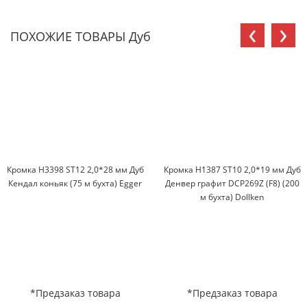
‹
›
ПОХОЖИЕ ТОВАРЫ Дуб
Кромка H3398 ST12 2,0*28 мм Дуб
Кромка H1387 ST10 2,0*19 мм Дуб
Кендал коньяк (75 м бухта) Egger
Денвер графит DCP269Z (F8) (200
м бухта) Dollken
*Предзаказ товара
*Предзаказ товара