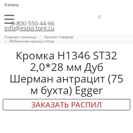
Казань
8-800-550-44-66
info@expo-torg.ru
Главная страница
Каталог товаров
Мебельная кромка оптом
Кромка H1346 ST32
2,0*28 мм Дуб
Шерман антрацит (75
м бухта) Egger
ЗАКАЗАТЬ РАСПИЛ