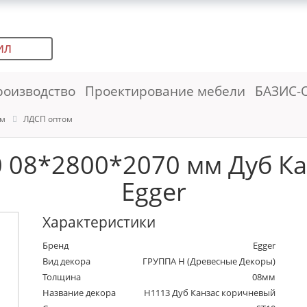
ИЛ
роизводство
Проектирование мебели
БАЗИС-
ем
ЛДСП оптом
 08*2800*2070 мм Дуб К
Egger
Характеристики
Бренд
Egger
Вид декора
ГРУППА Н (Древесные Декоры)
Толщина
08мм
Название декора
H1113 Дуб Канзас коричневый