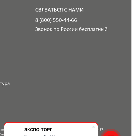
СВЯЗАТЬСЯ С НАМИ
8 (800) 550-44-66
Звонок по России бесплатный
тура
ЭКСПО-ТОРГ
вляется публичной офертой, определяемой положениями Статьи 437
бесплатному телефону — 8-800-550-44-66.