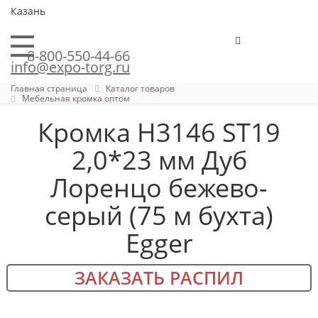
Казань
8-800-550-44-66
info@expo-torg.ru
Главная страница
Каталог товаров
Мебельная кромка оптом
Кромка H3146 ST19
2,0*23 мм Дуб
Лоренцо бежево-
серый (75 м бухта)
Egger
ЗАКАЗАТЬ РАСПИЛ