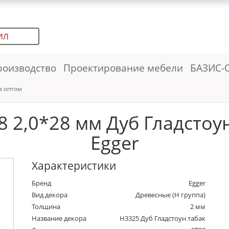
ИЛ
роизводство
Проектирование мебели
БАЗИС-
а оптом
 2,0*28 мм Дуб Гладстоун 
Egger
Характеристики
Бренд
Egger
Вид декора
Древесные (Н группа)
Толщина
2 мм
Название декора
H3325 Дуб Гладстоун табак