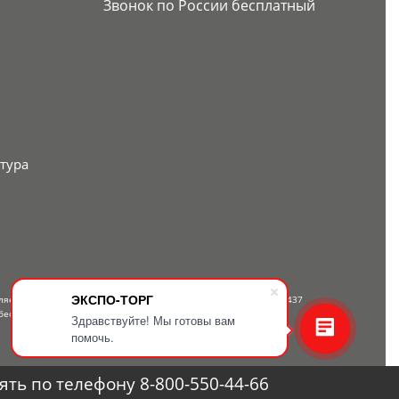
Звонок по России бесплатный
тура
ЭКСПО-ТОРГ
вляется публичной офертой, определяемой положениями Статьи 437
бесплатному телефону — 8-800-550-44-66.
Здравствуйте! Мы готовы вам
помочь.
ть по телефону 8-800-550-44-66