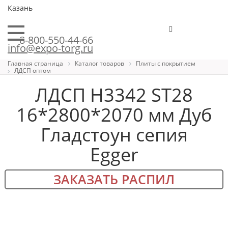
Казань
8-800-550-44-66
info@expo-torg.ru
Главная страница
Каталог товаров
Плиты с покрытием
ЛДСП оптом
ЛДСП H3342 ST28
16*2800*2070 мм Дуб
Гладстоун сепия
Egger
ЗАКАЗАТЬ РАСПИЛ