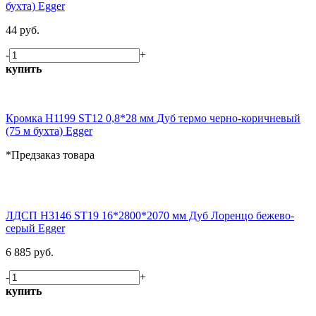
бухта) Egger
44 руб.
-
+
купить
Кромка H1199 ST12 0,8*28 мм Дуб термо черно-коричневый
(75 м бухта) Egger
*Предзаказ товара
ЛДСП H3146 ST19 16*2800*2070 мм Дуб Лоренцо бежево-
серый Egger
6 885 руб.
-
+
купить