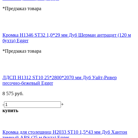
*Предзаказ товара
Кромка H1346 ST32 1,0*29 мм Дуб Шерман антрацит (120 м
бухта) Egger
*Предзаказ товара
ЛДСП H1312 ST10 25*2800*2070 мм Дуб Уайт-Ривер
песочно-бежевый Egger
8 575 руб.
-
+
купить
Кромка для столешниц H2033 ST10 1,5*43 мм Дуб Хантон
темный ABS (25 м бухта) Egger