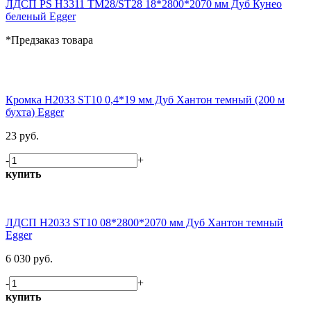
ЛДСП PS H3311 TM28/ST28 18*2800*2070 мм Дуб Кунео
беленый Egger
*Предзаказ товара
Кромка H2033 ST10 0,4*19 мм Дуб Хантон темный (200 м
бухта) Egger
23 руб.
-
+
купить
ЛДСП H2033 ST10 08*2800*2070 мм Дуб Хантон темный
Egger
6 030 руб.
-
+
купить