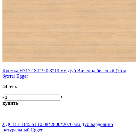
Кромка H3152 ST19 0,8*19 мм Дуб Виченца беленый (75 м
бухта) Egger
44 руб.
-
+
купить
ЛДСП H1145 ST10 08*2800*2070 мм Дуб Бардолино
натуральный Egger