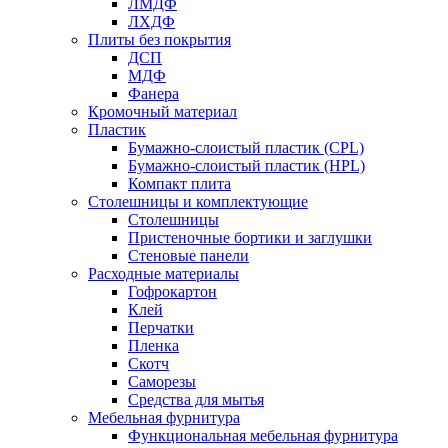
ЛМДФ
ЛХДФ
Плиты без покрытия
ДСП
МДФ
Фанера
Кромочный материал
Пластик
Бумажно-слоистый пластик (CPL)
Бумажно-слоистый пластик (HPL)
Компакт плита
Столешницы и комплектующие
Столешницы
Пристеночные бортики и заглушки
Стеновые панели
Расходные материалы
Гофрокартон
Клей
Перчатки
Пленка
Скотч
Саморезы
Средства для мытья
Мебельная фурнитура
Функциональная мебельная фурнитура