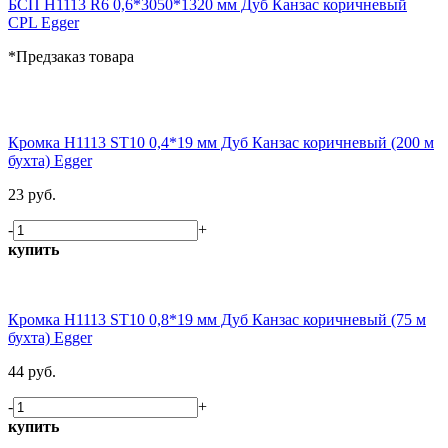
БСП H1113 R6 0,6*3050*1320 мм Дуб Канзас коричневый
CPL Egger
*Предзаказ товара
Кромка H1113 ST10 0,4*19 мм Дуб Канзас коричневый (200 м
бухта) Egger
23 руб.
-
+
купить
Кромка H1113 ST10 0,8*19 мм Дуб Канзас коричневый (75 м
бухта) Egger
44 руб.
-
+
купить