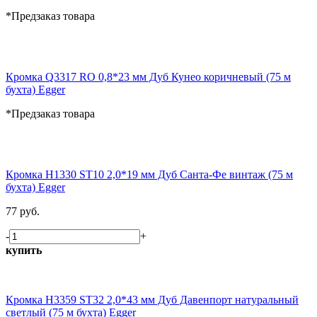
*Предзаказ товара
Кромка Q3317 RO 0,8*23 мм Дуб Кунео коричневый (75 м
бухта) Egger
*Предзаказ товара
Кромка H1330 ST10 2,0*19 мм Дуб Санта-Фе винтаж (75 м
бухта) Egger
77 руб.
-
+
купить
Кромка H3359 ST32 2,0*43 мм Дуб Давенпорт натуральный
светлый (75 м бухта) Egger