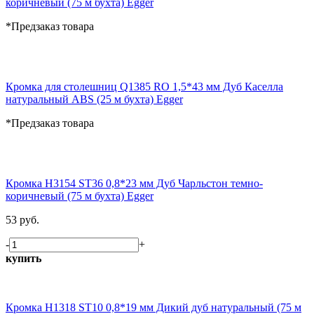
коричневый (75 м бухта) Egger
*Предзаказ товара
Кромка для столешниц Q1385 RO 1,5*43 мм Дуб Каселла
натуральный ABS (25 м бухта) Egger
*Предзаказ товара
Кромка H3154 ST36 0,8*23 мм Дуб Чарльстон темно-
коричневый (75 м бухта) Egger
53 руб.
-
+
купить
Кромка H1318 ST10 0,8*19 мм Дикий дуб натуральный (75 м