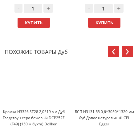
-
+
-
+
КУПИТЬ
КУПИТЬ
‹
›
ПОХОЖИЕ ТОВАРЫ Дуб
Кромка H3326 ST28 2,0*19 мм Дуб
БСП H3131 R5 0,6*3050*1320 мм
Гладстоун серо бежевый DCP252Z
Дуб Давос натуральный CPL
(F49) (150 м бухта) Dollken
Egger