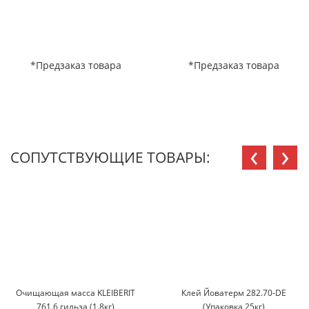
*Предзаказ товара
*Предзаказ товара
‹
›
СОПУТСТВУЮЩИЕ ТОВАРЫ:
Очищающая масса KLEIBERIT
Клей Йоватерм 282.70-DE
761.6 гильза (1.8кг)
(Упаковка 25кг)