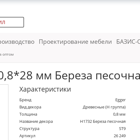
ИЛ
роизводство
Проектирование мебели
БАЗИС-
а оптом
,8*28 мм Береза песочная
Характеристики
Бренд
Egger
Вид декора
Древесные (Н группа)
Толщина
0,8 мм
Название декора
H1732 Береза песочная
Структура
ST9
Артикул
26 249