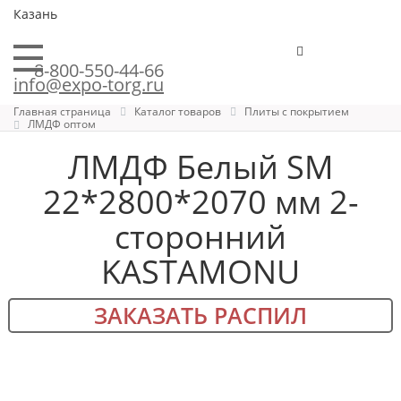
Казань
8-800-550-44-66
info@expo-torg.ru
Главная страница
Каталог товаров
Плиты с покрытием
ЛМДФ оптом
ЛМДФ Белый SM
22*2800*2070 мм 2-
сторонний
KASTAMONU
ЗАКАЗАТЬ РАСПИЛ