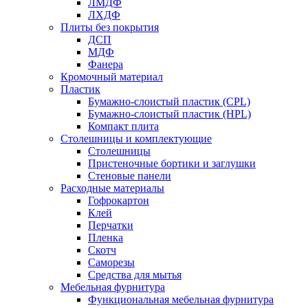
ЛМДФ
ЛХДФ
Плиты без покрытия
ДСП
МДФ
Фанера
Кромочный материал
Пластик
Бумажно-слоистый пластик (CPL)
Бумажно-слоистый пластик (HPL)
Компакт плита
Столешницы и комплектующие
Столешницы
Пристеночные бортики и заглушки
Стеновые панели
Расходные материалы
Гофрокартон
Клей
Перчатки
Пленка
Скотч
Саморезы
Средства для мытья
Мебельная фурнитура
Функциональная мебельная фурнитура