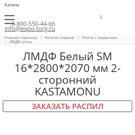
Казань
8-800-550-44-66
info@expo-torg.ru
Главная страница
Каталог товаров
Плиты с покрытием
ЛМДФ оптом
ЛМДФ Белый SM
16*2800*2070 мм 2-
сторонний
KASTAMONU
ЗАКАЗАТЬ РАСПИЛ