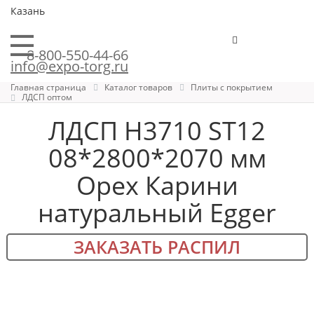
Казань
8-800-550-44-66
info@expo-torg.ru
Главная страница
Каталог товаров
Плиты с покрытием
ЛДСП оптом
ЛДСП H3710 ST12
08*2800*2070 мм
Орех Карини
натуральный Egger
ЗАКАЗАТЬ РАСПИЛ