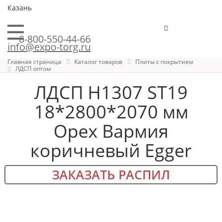
Казань
8-800-550-44-66
info@expo-torg.ru
Главная страница
Каталог товаров
Плиты с покрытием
ЛДСП оптом
ЛДСП H1307 ST19
18*2800*2070 мм
Орех Вармия
коричневый Egger
ЗАКАЗАТЬ РАСПИЛ