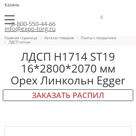
Казань
8-800-550-44-66
info@expo-torg.ru
Главная страница
Каталог товаров
Плиты с покрытием
ЛДСП оптом
ЛДСП H1714 ST19
16*2800*2070 мм
Орех Линкольн Egger
ЗАКАЗАТЬ РАСПИЛ