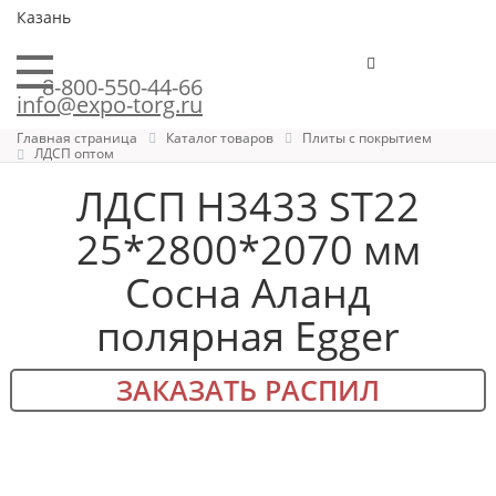
Казань
8-800-550-44-66
info@expo-torg.ru
Главная страница
Каталог товаров
Плиты с покрытием
ЛДСП оптом
ЛДСП H3433 ST22
25*2800*2070 мм
Сосна Аланд
полярная Egger
ЗАКАЗАТЬ РАСПИЛ