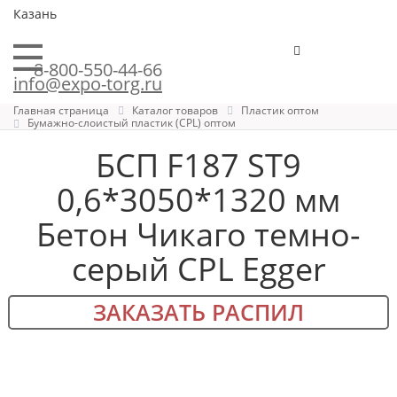
Казань
8-800-550-44-66
info@expo-torg.ru
Главная страница
Каталог товаров
Пластик оптом
Бумажно-слоистый пластик (CPL) оптом
БСП F187 ST9
0,6*3050*1320 мм
Бетон Чикаго темно-
серый CPL Egger
ЗАКАЗАТЬ РАСПИЛ