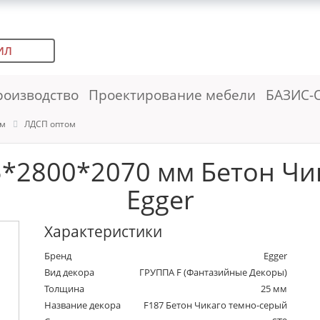
ИЛ
роизводство
Проектирование мебели
БАЗИС-
ем
ЛДСП оптом
5*2800*2070 мм Бетон Чи
Egger
Характеристики
Бренд
Egger
Вид декора
ГРУППА F (Фантазийные Декоры)
Толщина
25 мм
Название декора
F187 Бетон Чикаго темно-серый