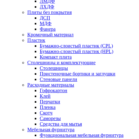
ЛМДФ
ЛХДФ
Плиты без покрытия
ДСП
МДФ
Фанера
Кромочный материал
Пластик
Бумажно-слоистый пластик (CPL)
Бумажно-слоистый пластик (HPL)
Компакт плита
Столешницы и комплектующие
Столешницы
Пристеночные бортики и заглушки
Стеновые панели
Расходные материалы
Гофрокартон
Клей
Перчатки
Пленка
Скотч
Саморезы
Средства для мытья
Мебельная фурнитура
Функциональная мебельная фурнитура