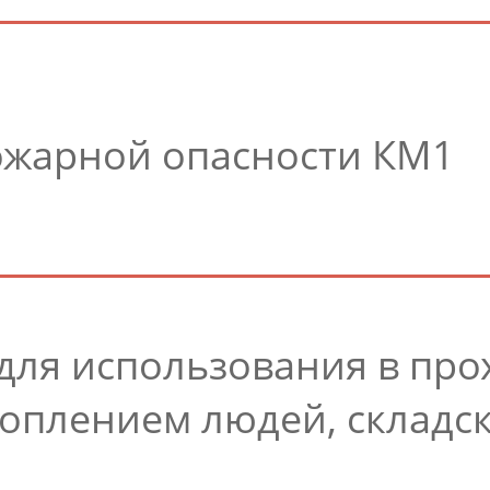
ожарной опасности КМ1
для использования в прох
коплением людей, складс