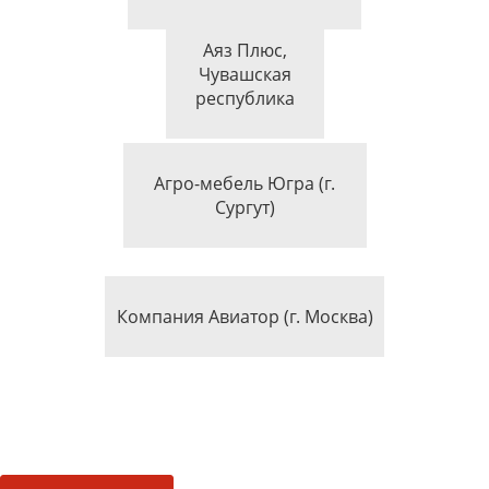
Аяз Плюс,
Чувашская
Открытая категория
республика
Агро-мебель Югра (г.
Супер приз от компании ЭГГЕР
Сургут)
Приз за профессиональный подход
Компания Авиатор (г. Москва)