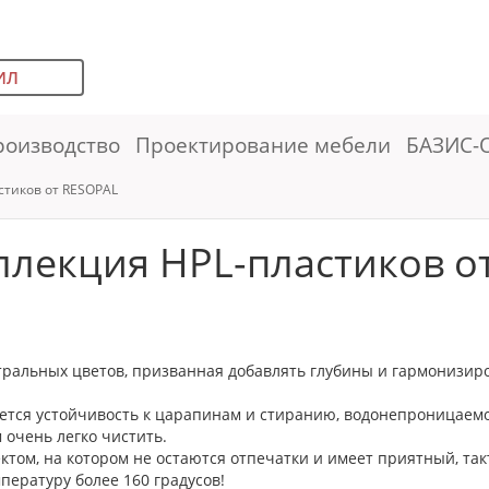
ИЛ
роизводство
Проектирование мебели
БАЗИС-
стиков от RESOPAL
ллекция HPL-пластиков о
тральных цветов, призванная добавлять глубины и гармонизи
ся устойчивость к царапинам и стиранию, водонепроницаемост
 очень легко чистить.
том, на котором не остаются отпечатки и имеет приятный, та
ературу более 160 градусов!