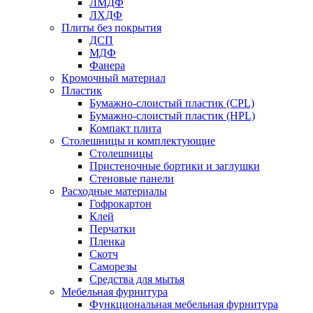
ЛМДФ
ЛХДФ
Плиты без покрытия
ДСП
МДФ
Фанера
Кромочный материал
Пластик
Бумажно-слоистый пластик (CPL)
Бумажно-слоистый пластик (HPL)
Компакт плита
Столешницы и комплектующие
Столешницы
Пристеночные бортики и заглушки
Стеновые панели
Расходные материалы
Гофрокартон
Клей
Перчатки
Пленка
Скотч
Саморезы
Средства для мытья
Мебельная фурнитура
Функциональная мебельная фурнитура