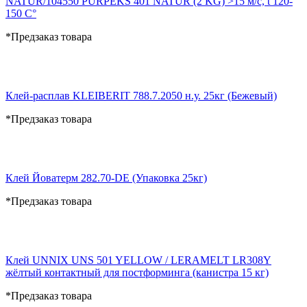
NATUR/104550 PURPEKS 401 NATUR (2 KG) >15 м/c, t 120-
150 C°
*Предзаказ товара
Клей-расплав KLEIBERIT 788.7.2050 н.у. 25кг (Бежевый)
*Предзаказ товара
Клей Йоватерм 282.70-DE (Упаковка 25кг)
*Предзаказ товара
Клей UNNIX UNS 501 YELLOW / LERAMELT LR308Y
жёлтый контактный для постформинга (канистра 15 кг)
*Предзаказ товара