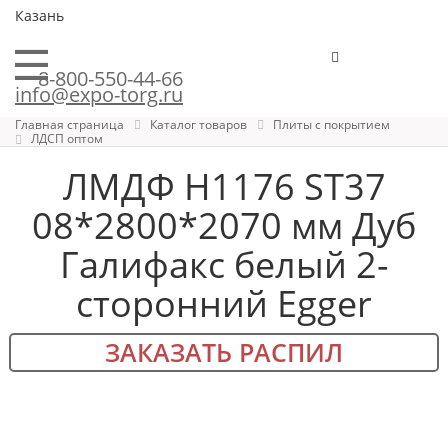
Казань
8-800-550-44-66
info@expo-torg.ru
Главная страница
Каталог товаров
Плиты с покрытием
ЛДСП оптом
ЛМДФ H1176 ST37
08*2800*2070 мм Дуб
Галифакс белый 2-
сторонний Egger
ЗАКАЗАТЬ РАСПИЛ