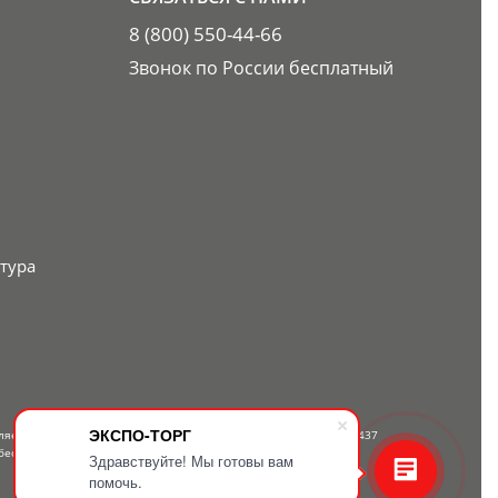
8 (800) 550-44-66
Звонок по России бесплатный
тура
ЭКСПО-ТОРГ
вляется публичной офертой, определяемой положениями Статьи 437
бесплатному телефону — 8-800-550-44-66.
Здравствуйте! Мы готовы вам
помочь.