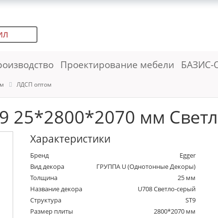
ИЛ
роизводство
Проектирование мебели
БАЗИС-
ем
ЛДСП оптом
9 25*2800*2070 мм Светл
Характеристики
Бренд
Egger
Вид декора
ГРУППА U (Однотонные Декоры)
Толщина
25 мм
Название декора
U708 Светло-серый
Структура
ST9
Размер плиты
2800*2070 мм