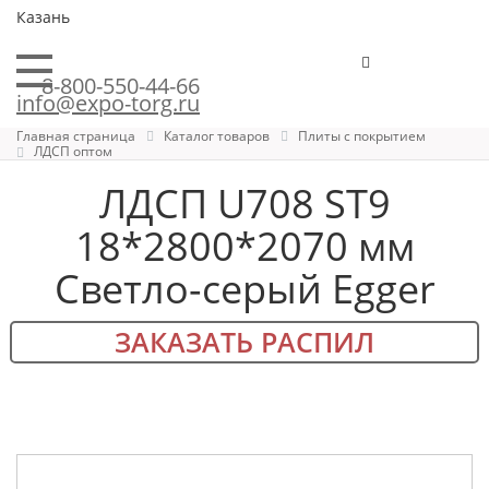
Казань
8-800-550-44-66
info@expo-torg.ru
Главная страница
Каталог товаров
Плиты с покрытием
ЛДСП оптом
ЛДСП U708 ST9
18*2800*2070 мм
Светло-серый Egger
ЗАКАЗАТЬ РАСПИЛ