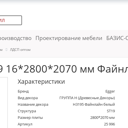
ИЛ
роизводство
Проектирование мебели
БАЗИС-
ем
ЛДСП оптом
9 16*2800*2070 мм Файнл
Характеристики
Бренд
Egger
Вид декора
ГРУППА Н (Древесные Декоры)
Название декора
H3195 Файнлайн белый
Структура
ST19
Размер плиты
2800*2070 мм
Артикул
25 996