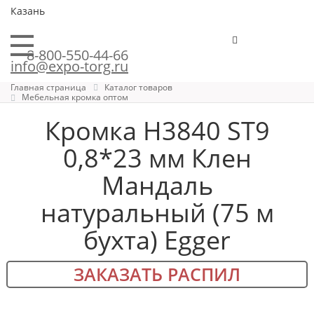
Казань
8-800-550-44-66
info@expo-torg.ru
Главная страница
Каталог товаров
Мебельная кромка оптом
Кромка H3840 ST9
0,8*23 мм Клен
Мандаль
натуральный (75 м
бухта) Egger
ЗАКАЗАТЬ РАСПИЛ