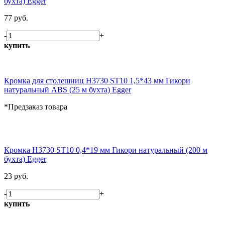
бухта) Egger
77 руб.
-
+
купить
Кромка для столешниц H3730 ST10 1,5*43 мм Гикори
натуральный ABS (25 м бухта) Egger
*Предзаказ товара
Кромка H3730 ST10 0,4*19 мм Гикори натуральный (200 м
бухта) Egger
23 руб.
-
+
купить