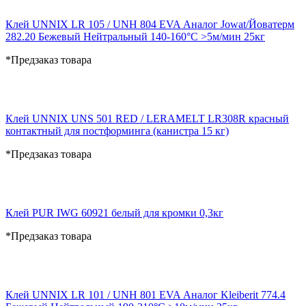
Клей UNNIX LR 105 / UNH 804 EVA Аналог Jowat/Йоватерм
282.20 Бежевый Нейтральный 140-160°С >5м/мин 25кг
*Предзаказ товара
Клей UNNIX UNS 501 RED / LERAMELT LR308R красный
контактный для постформинга (канистра 15 кг)
*Предзаказ товара
Клей PUR IWG 60921 белый для кромки 0,3кг
*Предзаказ товара
Клей UNNIX LR 101 / UNH 801 EVA Аналог Kleiberit 774.4