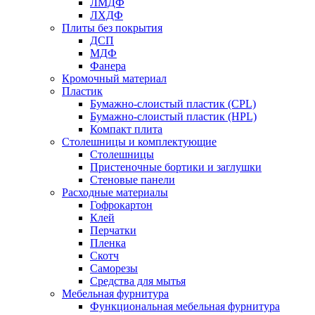
ЛМДФ
ЛХДФ
Плиты без покрытия
ДСП
МДФ
Фанера
Кромочный материал
Пластик
Бумажно-слоистый пластик (CPL)
Бумажно-слоистый пластик (HPL)
Компакт плита
Столешницы и комплектующие
Столешницы
Пристеночные бортики и заглушки
Стеновые панели
Расходные материалы
Гофрокартон
Клей
Перчатки
Пленка
Скотч
Саморезы
Средства для мытья
Мебельная фурнитура
Функциональная мебельная фурнитура