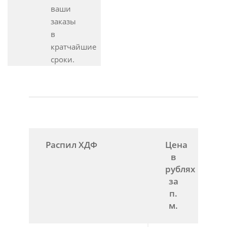
ваши
заказы
в
кратчайшие
сроки.
Распил ХДФ
Цена
в
рублях
за
п.
м.