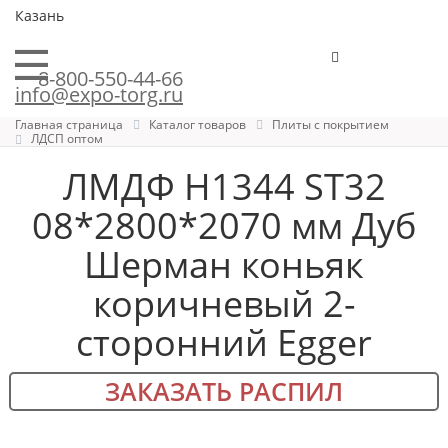
Казань
8-800-550-44-66
info@expo-torg.ru
Главная страница
Каталог товаров
Плиты с покрытием
ЛДСП оптом
ЛМДФ H1344 ST32
08*2800*2070 мм Дуб
Шерман коньяк
коричневый 2-
сторонний Egger
ЗАКАЗАТЬ РАСПИЛ