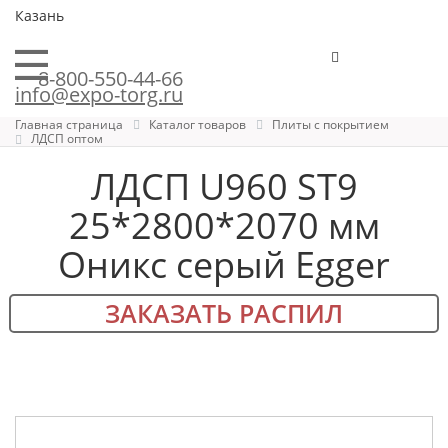
Казань
8-800-550-44-66
info@expo-torg.ru
Главная страница
Каталог товаров
Плиты с покрытием
ЛДСП оптом
ЛДСП U960 ST9
25*2800*2070 мм
Оникс серый Egger
ЗАКАЗАТЬ РАСПИЛ