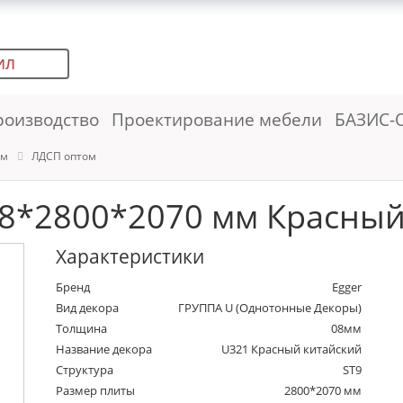
ИЛ
роизводство
Проектирование мебели
БАЗИС-
ем
ЛДСП оптом
8*2800*2070 мм Красный
Характеристики
Бренд
Egger
Вид декора
ГРУППА U (Однотонные Декоры)
Толщина
08мм
Название декора
U321 Красный китайский
Структура
ST9
Размер плиты
2800*2070 мм