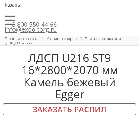
Казань
8-800-550-44-66
info@expo-torg.ru
Главная страница
Каталог товаров
Плиты с покрытием
ЛДСП оптом
ЛДСП U216 ST9
16*2800*2070 мм
Камель бежевый
Egger
ЗАКАЗАТЬ РАСПИЛ